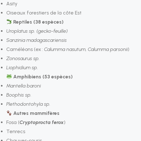
Asity
Oiseaux forestiers de la côte Est
Reptiles (38 espèces)
Uroplatus sp. (gecko-feuille)
Sanzinia madagascariensis
Caméléons (ex :
Calumma nasutum, Calumma parsonii
)
Zonosaurus sp.
Liophidium sp.
Amphibiens (53 espèces)
Mantella baroni
Boophis sp.
Plethodontohyla sp.
Autres mammifères
Fosa (
Cryptoprocta ferox
)
Tenrecs
Chauves-souris