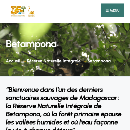
Search
Skip
for:
MENU
to
content
Betampona
Accueil
Réserve Naturelle Intégrale
Betampona
“Bienvenue dans l’un des derniers
sanctuaires sauvages de Madagascar :
la Réserve Naturelle Intégrale de
Betampona, où la forêt primaire épouse
les vallées humides et où l’eau façonne