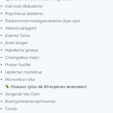
Indri indri (Babakoto)
Propithecus diadema
Daubentonia madagascariensis (Aye-aye)
Varecia variegata
Eulemur fulvus
Avahi laniger
Hapalemur griseus
Cheirogaleus major
Phaner furcifer
Lepilemur mustelinus
Microcebus rufus
Oiseaux (plus de 80 espèces recensées)
Vanga de Van Dam
Brachypteracias leptosomus
Couas