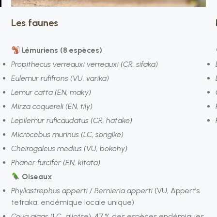
Les faunes
Lémuriens (8 espèces)
Propithecus verreauxi verreauxi (CR, sifaka)
Eulemur rufifrons (VU, varika)
Lemur catta (EN, maky)
Mirza coquereli (EN, tily)
Lepilemur ruficaudatus (CR, hatake)
Microcebus murinus (LC, songike)
Cheirogaleus medius (VU, bokohy)
Phaner furcifer (EN, kitata)
Oiseaux
Phyllastrephus apperti / Bernieria apperti
(VU, Appert’s
tetraka, endémique locale unique)
Coua gigas
(LC, aliotse), 47 % des espèces endémiques