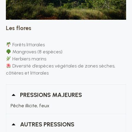
Les flores
Forêts littorales
Mangroves (8 espèces)
Herbiers marins
Diversité d’espèces végétales de zones sèches,
côtières et littorales
PRESSIONS MAJEURES
Pêche illicite, feux
AUTRES PRESSIONS