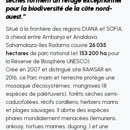
sèches forment un refuge exceptionnel
pour la biodiversité de la côte nord-
ouest.”
Situé à la frontière des régions DIANA et SOFIA,
à cheval entre Ambanja et Analalava,
Sahamalaza-Iles Radama couvre
26 035
hectares
de parc national (et
153 200 ha
pour
la Réserve de Biosphère UNESCO).
Créé en 2007 et distingué site RAMSAR en
2016, ce Parc marin et terrestre protège une
mosaïque d’écosystèmes : mangroves (8
espèces de palétuviers), forêts sèches semi-
caducifoliées, récifs coralliens, herbiers marins
et plages sauvages. Il abrite des espèces
phares mondialement menacées (lémuriens,
ankoay, tortues marines, dugong…) et une