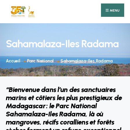
Search
Skip
for:
MENU
to
content
Sahamalaza-Iles Radama
Accueil
Parc National
Sahamalaza-Iles Radama
“Bienvenue dans l’un des sanctuaires
marins et côtiers les plus prestigieux de
Madagascar : le Parc National
Sahamalaza-Iles Radama, là où
mangroves, récifs coralliens et forêts