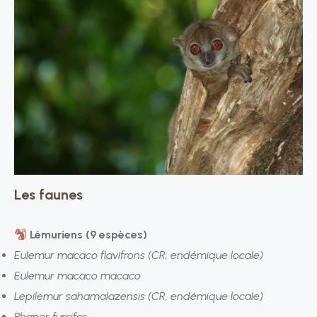
Les faunes
Lémuriens (9 espèces)
Eulemur macaco flavifrons (CR, endémique locale)
Eulemur macaco macaco
Lepilemur sahamalazensis (CR, endémique locale)
Phaner furcifer