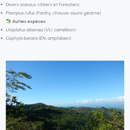
Divers oiseaux côtiers et forestiers
Pteropus rufus
(Fanihy, chauve-souris géante)
Autres espèces
Uroplatus ebenaui (VU, caméléon)
Cophyla berara (EN, amphibien)