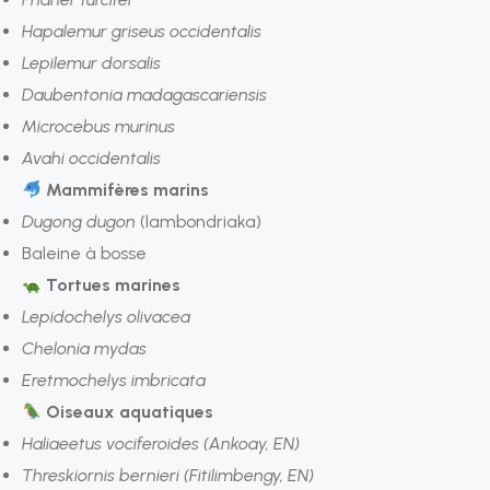
Hapalemur griseus occidentalis
Lepilemur dorsalis
Daubentonia madagascariensis
Microcebus murinus
Avahi occidentalis
Mammifères marins
Dugong dugon
(lambondriaka)
Baleine à bosse
Tortues marines
Lepidochelys olivacea
Chelonia mydas
Eretmochelys imbricata
Oiseaux aquatiques
Haliaeetus vociferoides (Ankoay, EN)
Threskiornis bernieri (Fitilimbengy, EN)