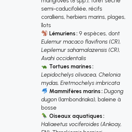
mangroves (8 spp.), forêt sèche
semi-caducifoliée, récifs
coralliens, herbiers marins, plages,
îlots
Lémuriens :
9 espèces, dont
Eulemur macaco flavifrons (CR),
Lepilemur sahamalazensis (CR),
Avahi occidentalis
Tortues marines :
Lepidochelys olivacea, Chelonia
mydas, Eretmochelys imbricata
Mammifères marins :
Dugong
dugon
(lambondriaka), baleine à
bosse
Oiseaux aquatiques :
Haliaeetus vociferoides (Ankoay,