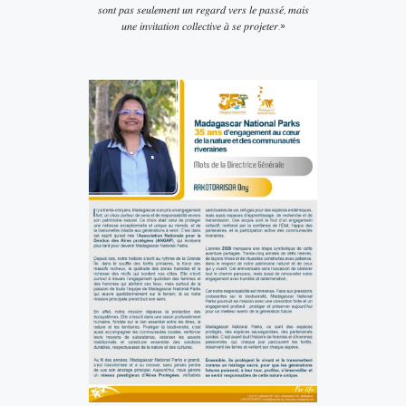
𝑠𝑜𝑛𝑡 𝑝𝑎𝑠 𝑠𝑒𝑢𝑙𝑒𝑚𝑒𝑛𝑡 𝑢𝑛 𝑟𝑒𝑔𝑎𝑟𝑑 𝑣𝑒𝑟𝑠 𝑙𝑒 𝑝𝑎𝑠𝑠𝑒́, 𝑚𝑎𝑖𝑠
𝑢𝑛𝑒 𝑖𝑛𝑣𝑖𝑡𝑎𝑡𝑖𝑜𝑛 𝑐𝑜𝑙𝑙𝑒𝑐𝑡𝑖𝑣𝑒 𝑎̀ 𝑠𝑒 𝑝𝑟𝑜𝑗𝑒𝑡𝑒𝑟.»