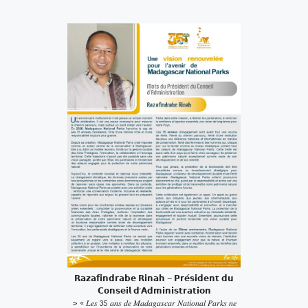
𝗥𝗮𝘇𝗮𝗳𝗶𝗻𝗱𝗿𝗮𝗯𝗲 𝗥𝗶𝗻𝗮𝗵 – 𝗣𝗿𝗲́𝘀𝗶𝗱𝗲𝗻𝘁 𝗱𝘂
𝗖𝗼𝗻𝘀𝗲𝗶𝗹 𝗱’𝗔𝗱𝗺𝗶𝗻𝗶𝘀𝘁𝗿𝗮𝘁𝗶𝗼𝗻
> « 𝐿𝑒𝑠 35 𝑎𝑛𝑠 𝑑𝑒 𝑀𝑎𝑑𝑎𝑔𝑎𝑠𝑐𝑎𝑟 𝑁𝑎𝑡𝑖𝑜𝑛𝑎𝑙 𝑃𝑎𝑟𝑘𝑠 𝑛𝑒