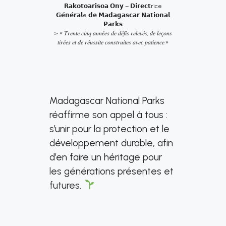
𝗥𝗮𝗸𝗼𝘁𝗼𝗮𝗿𝗶𝘀𝗼𝗮 𝗢𝗻𝘆 – 𝗗𝗶𝗿𝗲𝗰𝘁rice
𝗚𝗲́𝗻𝗲́𝗿𝗮𝗹e 𝗱𝗲 𝗠𝗮𝗱𝗮𝗴𝗮𝘀𝗰𝗮𝗿 𝗡𝗮𝘁𝗶𝗼𝗻𝗮𝗹
𝗣𝗮𝗿𝗸𝘀
> « 𝑇𝑟𝑒𝑛𝑡𝑒 𝑐𝑖𝑛𝑞 𝑎𝑛𝑛𝑒́𝑒𝑠 𝑑𝑒 𝑑𝑒́𝑓𝑖𝑠 𝑟𝑒𝑙𝑒𝑣𝑒́𝑠, 𝑑𝑒 𝑙𝑒𝑐̧𝑜𝑛𝑠
𝑡𝑖𝑟𝑒́𝑒𝑠 𝑒𝑡 𝑑𝑒 𝑟𝑒́𝑢𝑠𝑠𝑖𝑡𝑒 𝑐𝑜𝑛𝑠𝑡𝑟𝑢𝑖𝑡𝑒𝑠 𝑎𝑣𝑒𝑐 𝑝𝑎𝑡𝑖𝑒𝑛𝑐𝑒.»
Madagascar National Parks
réaffirme son appel à tous :
s’unir pour la protection et le
développement durable, afin
d’en faire un héritage pour
les générations présentes et
futures.