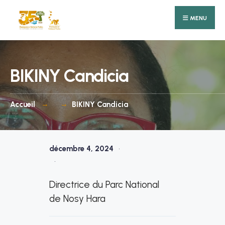
Search
Skip
for:
MENU
to
content
BIKINY Candicia
Accueil
BIKINY Candicia
décembre 4, 2024
•
•
Directrice du Parc National
de Nosy Hara